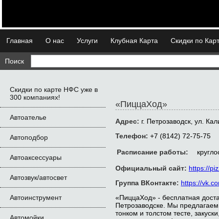
Главная
О нас
Услуги
Клубная Карта
Скидки по Кар
Поиск
Скидки по карте НФС уже в
300 компаниях!
«ПиццаХод»
Автоателье
Адрес:
г. Петрозаводск, ул. Кал
Телефон:
+7 (8142) 72-75-75
Автоподбор
Расписание работы:
кругло
Автоаксессуары
Официальный сайт:
https://pi
Автозвук/автосвет
Группа ВКонтакте:
https://vk.c
Автоинструмент
«ПиццаХод» - бесплатная доста
Петрозаводске. Мы предлагаем 
тонком и толстом тесте, закуск
Автомойки