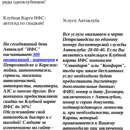
ряды одноклубников!
Клубная Карта НФС: 
Услуги Автоклуба
автогид по скидкам!
Все услуги оказываем в черте 
Петрозаводска по единому 
На сегодняшний день 
номеру диспетчерской службы 
Автоклуб "НФС" 
Автоклуба: 28-00-40. Если Вы 
насчитывает 
300 
являетесь владельцем Клубной 
организаций - партнеров
в 
карты НФС номиналов 
Петрозаводске и Карелии: 
"Стандарт" или "Комфорт", 
мойки, шиномонтажи, 
тогда при заказе бесплатных 
сервисы, магазины 
услуг необходимо будет 
автозапчастей, 
предоставить диспетчеру 
автоюристы, эвакуаторы, 
дополнительные данные: 
АЗС и многие другие. Все 
ФИО, номер и дату Договора, 
компании предоставляют 
заключенного с Автоклубом, 
скидки по Клубной карте 
номер и серию докумета, 
НФС до 30%! 
подтверждающего личность 
Обслуживайте свой 
и, при необходимости, номер 
автомобиль быстро и с 
Карты, который 
выгодой! Следите за 
привязывается к Вашему 
изменениями на сайте - 
автомобилю при заключении 