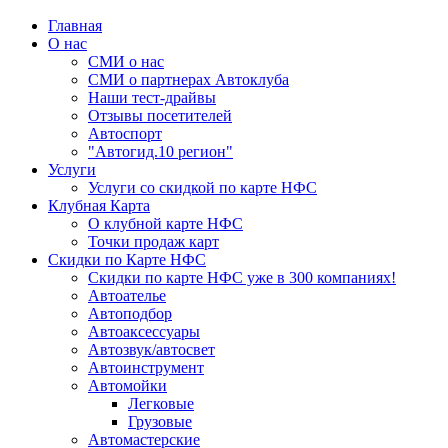
Главная
О нас
СМИ о нас
СМИ о партнерах Автоклуба
Наши тест-драйвы
Отзывы посетителей
Автоспорт
"Автогид.10 регион"
Услуги
Услуги со скидкой по карте НФС
Клубная Карта
О клубной карте НФС
Точки продаж карт
Скидки по Карте НФС
Скидки по карте НФС уже в 300 компаниях!
Автоателье
Автоподбор
Автоаксессуары
Автозвук/автосвет
Автоинструмент
Автомойки
Легковые
Грузовые
Автомастерские