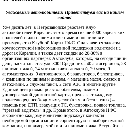
Уважаемые автолюбители! Приветствуем вас на нашем 
сайте!
Уже десять лет в Петрозаводске работает Клуб 
автолюбителей Карелии, за это время свыше 4000 карельских 
водителей стали нашими клиентами и оценили все 
преимущества Клубной Карты НФС. Она является залогом 
круглосуточной информационной поддержки водителей на 
дорогах Карелии, а также дает скидки до 20-30% в 
организациях-партнерах Автоклуба, которых, на сегодняшний 
день, насчитывается уже 300! Среди них - 40 автосервисов, 28 
шиномонтажей, 24 магазина автозапчастей, 20 моек, 9 
автомастерских, 9 автоюристов, 6 эвакуаторов, 6 электриков, 
4 компании по шинам и дискам, 4 магазина масел, смазок и 
автохимии, 2 службы такси, 2 сети АЗС и многие другие. 
Единый центр помощи автолюбителям, помимо 
универсальной дисконтной карты, предлагает каждому 
водителю ряд необходимых услуг (в т.ч. и бесплатных) – 
помощь при ДТП, эвакуация ТС, буксировка, подвоз топлива, 
"трезвый водитель" и др. Кроме этого, в Автоклубе НФС 
абсолютно каждому водителю подскажут контакты 
необходимой организации и сориентируют в выборе нужной 
компании, например, мойки или шиномонтажа. Вступайте в 