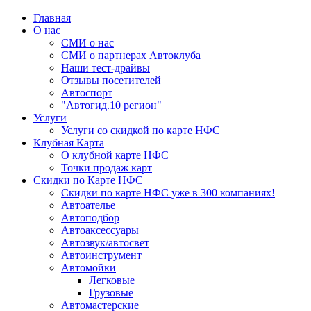
Главная
О нас
СМИ о нас
СМИ о партнерах Автоклуба
Наши тест-драйвы
Отзывы посетителей
Автоспорт
"Автогид.10 регион"
Услуги
Услуги со скидкой по карте НФС
Клубная Карта
О клубной карте НФС
Точки продаж карт
Скидки по Карте НФС
Скидки по карте НФС уже в 300 компаниях!
Автоателье
Автоподбор
Автоаксессуары
Автозвук/автосвет
Автоинструмент
Автомойки
Легковые
Грузовые
Автомастерские