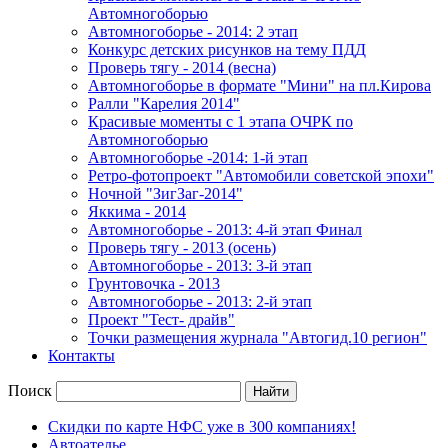
Автомногоборью
Автомногоборье - 2014: 2 этап 
Конкурс детских рисунков на тему ПДД
Проверь тягу - 2014 (весна)
Автомногоборье в формате "Мини" на пл.Кирова 
Ралли "Карелия 2014"
Красивые моменты с 1 этапа ОЧРК по 
Автомногоборью
Автомногоборье -2014: 1-й этап 
Ретро-фотопроект "Автомобили советской эпохи"
Ночной "ЗигЗаг-2014"
Яккима - 2014
Автомногоборье - 2013: 4-й этап Финал 
Проверь тягу - 2013 (осень)
Автомногоборье - 2013: 3-й этап
Грунтовочка - 2013
Автомногоборье - 2013: 2-й этап
Проект "Тест- драйв"
Точки размещения журнала "Автогид.10 регион"
Контакты
Поиск
Скидки по карте НФС уже в 300 компаниях!
Автоателье