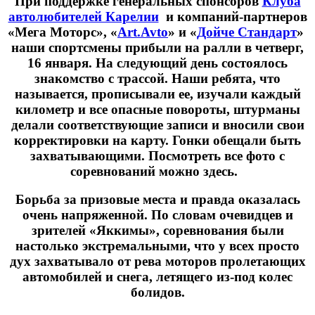
При поддержке генеральных спонсоров 
Клуба 
автолюбителей Карелии
и компаний-партнеров 
«Мега Моторс», «
Art.Avto
» и «
Дойче Стандарт
» 
наши спортсмены прибыли на ралли в четверг, 
16 января. На следующий день состоялось 
знакомство с трассой. Наши ребята, что 
называется, прописывали ее, изучали каждый 
километр и все опасные повороты, штурманы 
делали соответствующие записи и вносили свои 
корректировки на карту. Гонки обещали быть 
захватывающими. Посмотреть все фото с 
соревнований можно здесь. 
Борьба за призовые места и правда оказалась 
очень напряженной. По словам очевидцев и 
зрителей «Яккимы», соревнования были 
настолько экстремальными, что у всех просто 
дух захватывало от рева моторов пролетающих 
автомобилей и снега, летящего из-под колес 
болидов.