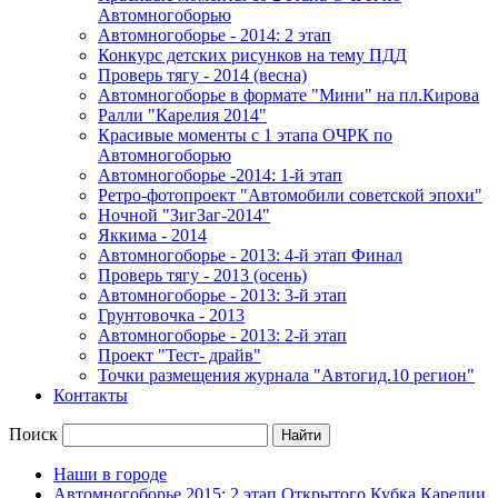
Автомногоборью
Автомногоборье - 2014: 2 этап 
Конкурс детских рисунков на тему ПДД
Проверь тягу - 2014 (весна)
Автомногоборье в формате "Мини" на пл.Кирова 
Ралли "Карелия 2014"
Красивые моменты с 1 этапа ОЧРК по 
Автомногоборью
Автомногоборье -2014: 1-й этап 
Ретро-фотопроект "Автомобили советской эпохи"
Ночной "ЗигЗаг-2014"
Яккима - 2014
Автомногоборье - 2013: 4-й этап Финал 
Проверь тягу - 2013 (осень)
Автомногоборье - 2013: 3-й этап
Грунтовочка - 2013
Автомногоборье - 2013: 2-й этап
Проект "Тест- драйв"
Точки размещения журнала "Автогид.10 регион"
Контакты
Поиск
Наши в городе
Автомногоборье 2015: 2 этап Открытого Кубка Карелии