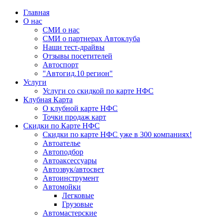
Главная
О нас
СМИ о нас
СМИ о партнерах Автоклуба
Наши тест-драйвы
Отзывы посетителей
Автоспорт
"Автогид.10 регион"
Услуги
Услуги со скидкой по карте НФС
Клубная Карта
О клубной карте НФС
Точки продаж карт
Скидки по Карте НФС
Скидки по карте НФС уже в 300 компаниях!
Автоателье
Автоподбор
Автоаксессуары
Автозвук/автосвет
Автоинструмент
Автомойки
Легковые
Грузовые
Автомастерские