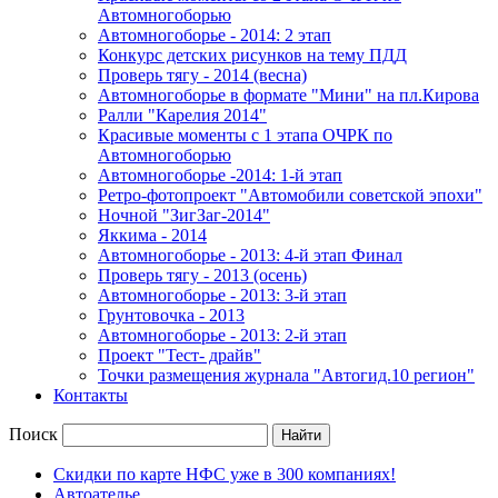
Автомногоборью
Автомногоборье - 2014: 2 этап 
Конкурс детских рисунков на тему ПДД
Проверь тягу - 2014 (весна)
Автомногоборье в формате "Мини" на пл.Кирова 
Ралли "Карелия 2014"
Красивые моменты с 1 этапа ОЧРК по 
Автомногоборью
Автомногоборье -2014: 1-й этап 
Ретро-фотопроект "Автомобили советской эпохи"
Ночной "ЗигЗаг-2014"
Яккима - 2014
Автомногоборье - 2013: 4-й этап Финал 
Проверь тягу - 2013 (осень)
Автомногоборье - 2013: 3-й этап
Грунтовочка - 2013
Автомногоборье - 2013: 2-й этап
Проект "Тест- драйв"
Точки размещения журнала "Автогид.10 регион"
Контакты
Поиск
Скидки по карте НФС уже в 300 компаниях!
Автоателье