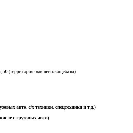
д.50 (территория бывшей овощебазы) 
вых авто, с/х техники, спецтехники и т.д.)
числе с грузовых авто)