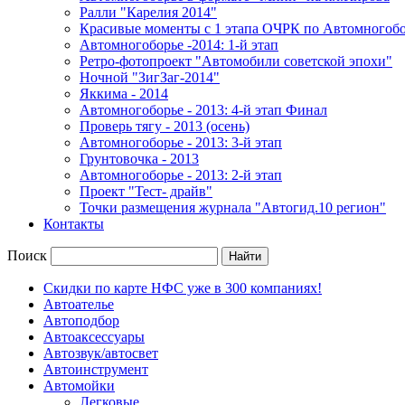
Ралли "Карелия 2014"
Красивые моменты с 1 этапа ОЧРК по Автомногоб
Автомногоборье -2014: 1-й этап 
Ретро-фотопроект "Автомобили советской эпохи"
Ночной "ЗигЗаг-2014"
Яккима - 2014
Автомногоборье - 2013: 4-й этап Финал 
Проверь тягу - 2013 (осень)
Автомногоборье - 2013: 3-й этап
Грунтовочка - 2013
Автомногоборье - 2013: 2-й этап
Проект "Тест- драйв"
Точки размещения журнала "Автогид.10 регион"
Контакты
Поиск
Скидки по карте НФС уже в 300 компаниях!
Автоателье
Автоподбор
Автоаксессуары
Автозвук/автосвет
Автоинструмент
Автомойки
Легковые