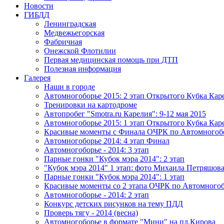
Новости
ГИБДД
Ленинградская
Медвежьегорская
Фабричная
Онежской Флотилии
Первая медицинская помощь при ДТП
Полезная информация
Галерея
Наши в городе
Автомногоборье 2015: 2 этап Открытого Кубка Кар
Тренировки на картодроме
Автопробег "Smotra.ru Карелия": 9-12 мая 2015
Автомногоборье 2015: 1 этап Открытого Кубка Кар
Красивые моменты с Финала ОЧРК по Автомного
Автомногоборье 2014: 4 этап Финал
Автомногоборье - 2014: 3 этап 
Парные гонки "Кубок мэра 2014": 2 этап
"Кубок мэра 2014" 1 этап: фото Михаила Петряшов
Парные гонки "Кубок мэра 2014": 1 этап
Красивые моменты со 2 этапа ОЧРК по Автомного
Автомногоборье - 2014: 2 этап 
Конкурс детских рисунков на тему ПДД
Проверь тягу - 2014 (весна)
Автомногоборье в формате "Мини" на пл.Кирова 