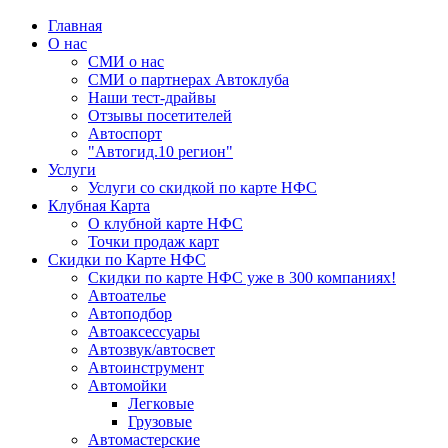
Главная
О нас
СМИ о нас
СМИ о партнерах Автоклуба
Наши тест-драйвы
Отзывы посетителей
Автоспорт
"Автогид.10 регион"
Услуги
Услуги со скидкой по карте НФС
Клубная Карта
О клубной карте НФС
Точки продаж карт
Скидки по Карте НФС
Скидки по карте НФС уже в 300 компаниях!
Автоателье
Автоподбор
Автоаксессуары
Автозвук/автосвет
Автоинструмент
Автомойки
Легковые
Грузовые
Автомастерские